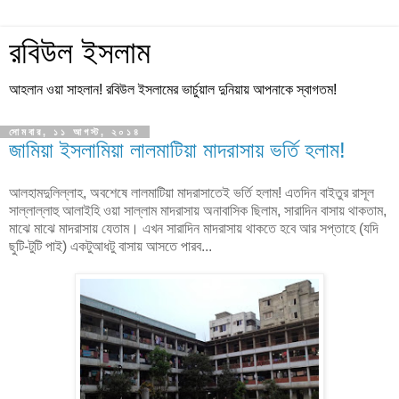
রবিউল ইসলাম
আহলান ওয়া সাহলান! রবিউল ইসলামের ভার্চুয়াল দুনিয়ায় আপনাকে স্বাগতম!
সোমবার, ১১ আগস্ট, ২০১৪
জামিয়া ইসলামিয়া লালমাটিয়া মাদরাসায় ভর্তি হলাম!
আলহামদুলিল্লাহ, অবশেষে লালমাটিয়া মাদরাসাতেই ভর্তি হলাম! এতদিন বাইতুর রাসূল
সাল্লাল্লাহু আলাইহি ওয়া সাল্লাম মাদরাসায় অনাবাসিক ছিলাম, সারাদিন বাসায় থাকতাম,
মাঝে মাঝে মাদরাসায় যেতাম। এখন সারাদিন মাদরাসায় থাকতে হবে আর সপ্তাহে (যদি
ছুটি-টুটি পাই) একটুআধটু বাসায় আসতে পারব...